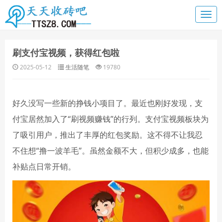
刷支付宝视频，获得红包啦
2025-05-12
生活随笔
19780
好久没写一些新的挣钱小项目了。最近也刚好发现，支
付宝居然加入了“刷视频赚钱”的行列。支付宝视频板块为
了吸引用户，推出了丰厚的红包奖励。这不得不让我忍
不住想“撸一波羊毛”。虽然金额不大，但积少成多，也能
补贴点日常开销。