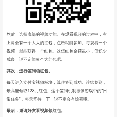
然后，选择底部的视频功能。在观看视频的过程中，右
上角会有一个大大的红包，点击就能参加。每观看一个
视频，就能获得一个红包。这些红包金额虽小，但积少
成多，说不定能凑个大红包呢。
其次，进行签到领红包。
每天进入支付宝视频板块，算作签到成功。连续签到，
最高能领取128元红包。这个签到机制很像游戏中的“日
常任务”，每天坚持一下，说不定会有惊喜哦。
最后，邀请好友看视频领红包。