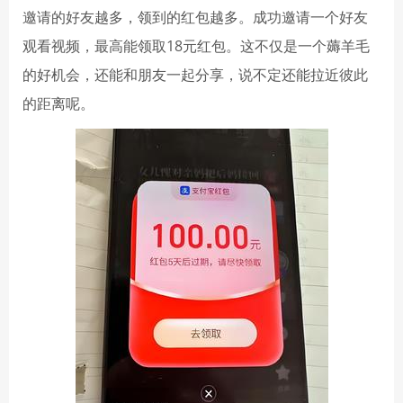
邀请的好友越多，领到的红包越多。成功邀请一个好友
观看视频，最高能领取18元红包。这不仅是一个薅羊毛
的好机会，还能和朋友一起分享，说不定还能拉近彼此
的距离呢。