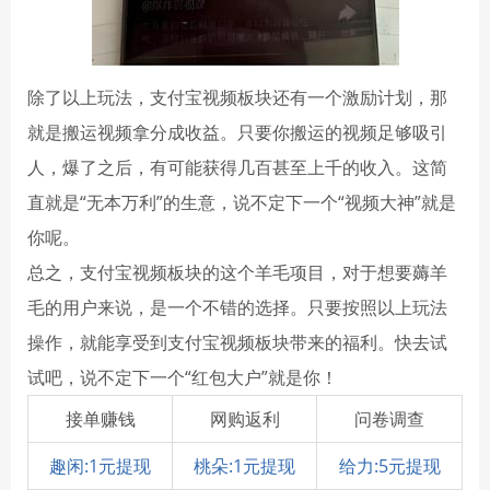
除了以上玩法，支付宝视频板块还有一个激励计划，那
就是搬运视频拿分成收益。只要你搬运的视频足够吸引
人，爆了之后，有可能获得几百甚至上千的收入。这简
直就是“无本万利”的生意，说不定下一个“视频大神”就是
你呢。
总之，支付宝视频板块的这个羊毛项目，对于想要薅羊
毛的用户来说，是一个不错的选择。只要按照以上玩法
操作，就能享受到支付宝视频板块带来的福利。快去试
试吧，说不定下一个“红包大户”就是你！
接单赚钱
网购返利
问卷调查
趣闲:1元提现
桃朵:1元提现
给力:5元提现