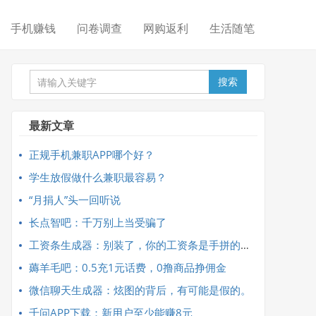
手机赚钱
问卷调查
网购返利
生活随笔
搜索
最新文章
正规手机兼职APP哪个好？
学生放假做什么兼职最容易？
“月捐人”头一回听说
长点智吧：千万别上当受骗了
工资条生成器：别装了，你的工资条是手拼的吧？
薅羊毛吧：0.5充1元话费，0撸商品挣佣金
微信聊天生成器：炫图的背后，有可能是假的。
千问APP下载：新用户至少能赚8元