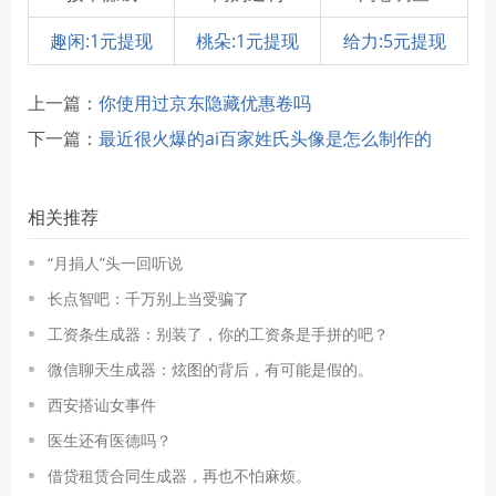
趣闲:1元提现
桃朵:1元提现
给力:5元提现
上一篇：
你使用过京东隐藏优惠卷吗
下一篇：
最近很火爆的ai百家姓氏头像是怎么制作的
相关推荐
“月捐人”头一回听说
长点智吧：千万别上当受骗了
工资条生成器：别装了，你的工资条是手拼的吧？
微信聊天生成器：炫图的背后，有可能是假的。
西安搭讪女事件
医生还有医德吗？
借贷租赁合同生成器，再也不怕麻烦。