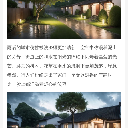
雨后的城市仿佛被洗涤得更加清新，空气中弥漫着泥土
的芬芳，街道上的积水在阳光的照耀下闪烁着晶莹的光
芒。路旁的树木、花草在雨水的滋润下更加茂盛，绿意
盎然。行人们纷纷走出了家门，享受这难得的宁静时
光，脸上都洋溢着舒心的笑容。